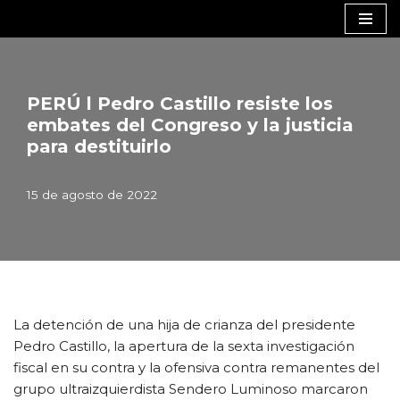
Saltar
al
contenido
PERÚ l Pedro Castillo resiste los
embates del Congreso y la justicia
para destituirlo
15 de agosto de 2022
La detención de una hija de crianza del presidente
Pedro Castillo, la apertura de la sexta investigación
fiscal en su contra y la ofensiva contra remanentes del
grupo ultraizquierdista Sendero Luminoso marcaron