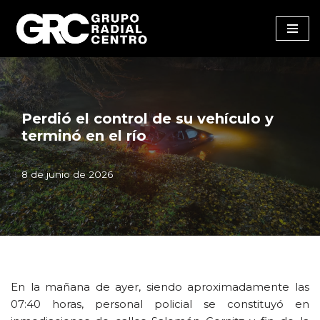
Saltar
al
contenido
Perdió el control de su vehículo y
terminó en el río
8 de junio de 2026
En la mañana de ayer, siendo aproximadamente las
07:40 horas, personal policial se constituyó en