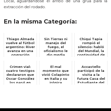
Local, aguardándose el arribo de una grúa para la
extracción del rodado.
En la misma Categoría:
Thiago Almada
Sin Tierras ni
Chiqui Tapia
vuelve al fútbol
manejo del
rompió el
argentino: River
fuego, el
silencio: habló
avanza en una
oficialismo le
del Mundial, la
operación
dio media
continuidad de
insólita...
sanción al
Scaloni y ...
proyecto...
Crimen vial:
El mal
Accastello
cuatro testigos
momento que
participó de la
declararon que
vivió Colapinto
visita a la
Oscar González
en Italia y su
futura Casa del
los pasó en
irónica
Estudiante del
doble lín...
reacción: Quién
ENRED junt...
hubier...