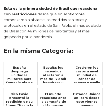
Esta es la primera ciudad de Brasil que reacciona
con restricciones
desde que en septiembre
comenzaron a aliviarse las medidas sanitarias y
protocolos en el estado de San Pablo, el más poblado
de Brasil con 46 millones de habitantes y el más
golpeado por la pandemia.
En la misma Categoría:
España
España: los
Crecieron los
despliega
incendios
casos a nivel
unidades
afectaron a
mundial de
militares para
más de 170 mil
cáncer de
frenar la ola de
hectáreas y
cabeza y cuello
migrantes
equivale a la
asociados al
marroquíes h...
mitad...
VP...
Nico Favio
El mundo
Estados Unidos
presentó la
reacciona ante
aplicará desde
reedición de su
la campaña de
este viernes
álbum “Hasta la
difamación
nuevos