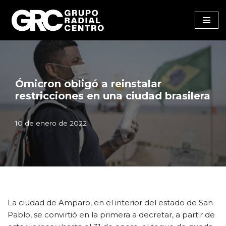
Saltar
al
contenido
Ómicron obligó a reinstalar
restricciones en una ciudad brasilera
10 de enero de 2022
La ciudad de Amparo, en el interior del estado de San
Pablo, se convirtió en la primera a decretar, a partir de