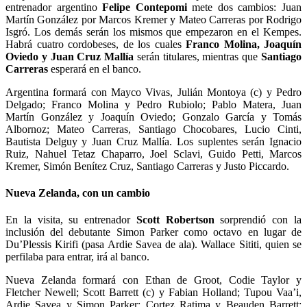
entrenador argentino
Felipe Contepomi
mete dos cambios: Juan
Martín González por Marcos Kremer y Mateo Carreras por Rodrigo
Isgró. Los demás serán los mismos que empezaron en el Kempes.
Habrá cuatro cordobeses, de los cuales
Franco Molina, Joaquín
Oviedo y Juan Cruz Mallía
serán titulares, mientras que
Santiago
Carreras
esperará en el banco.
Argentina formará con Mayco Vivas, Julián Montoya (c) y Pedro
Delgado; Franco Molina y Pedro Rubiolo; Pablo Matera, Juan
Martín González y Joaquín Oviedo; Gonzalo García y Tomás
Albornoz; Mateo Carreras, Santiago Chocobares, Lucio Cinti,
Bautista Delguy y Juan Cruz Mallía. Los suplentes serán Ignacio
Ruiz, Nahuel Tetaz Chaparro, Joel Sclavi, Guido Petti, Marcos
Kremer, Simón Benítez Cruz, Santiago Carreras y Justo Piccardo.
Nueva Zelanda, con un cambio
En la visita, su entrenador
Scott Robertson
sorprendió con la
inclusión del debutante Simon Parker como octavo en lugar de
Du’Plessis Kirifi (pasa Ardie Savea de ala). Wallace Sititi, quien se
perfilaba para entrar, irá al banco.
Nueva Zelanda formará con Ethan de Groot, Codie Taylor y
Fletcher Newell; Scott Barrett (c) y Fabian Holland; Tupou Vaa’i,
Ardie Savea y Simon Parker; Cortez Ratima y Beauden Barrett;