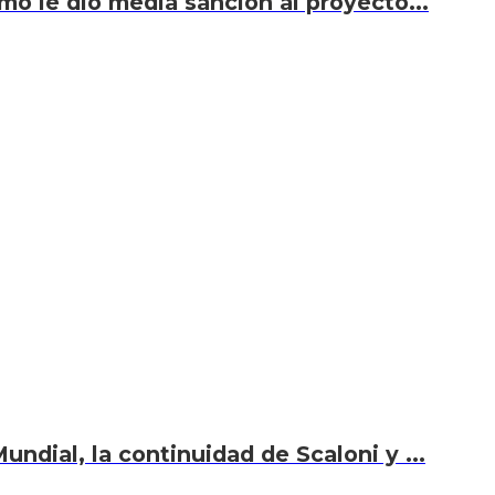
smo le dio media sanción al proyecto...
undial, la continuidad de Scaloni y ...