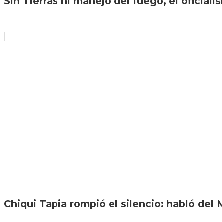
Sin Tierras ni manejo del fuego, el oficiali
Chiqui Tapia rompió el silencio: habló del M