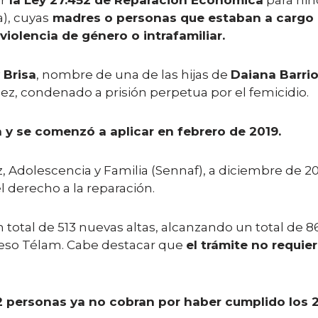
r
la Ley 27.452 de Reparación Económica
para niñ
), cuyas
madres o personas que estaban a cargo 
iolencia de género o intrafamiliar.
 Brisa
, nombre de una de las hijas de
Daiana Barri
uez, condenado a prisión perpetua por el femicidio.
n y se comenzó a aplicar en febrero de 2019.
, Adolescencia y Familia (Sennaf), a diciembre de 20
l derecho a la reparación.
total de 513 nuevas altas, alcanzando un total de 8
cceso Télam. Cabe destacar que
el trámite no requi
2 personas ya no cobran por haber cumplido los 21