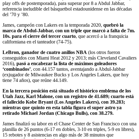
play offs de postemporada), para superar por 8 a Abdul Jabbar,
referencia ineludible del básquetbol estadounidense en las décadas
del ’70 y ’80.
James, campeón con Lakers en la temporada 2020,
quebró la
marca de Abdul-Jabbar, con un triple que marcó a falta de 7m.
10s. para el cierre del tercer cuarto
, que acercó a la franquicia
californiana en el tanteador (74-75).
LeBron, ganador de cuatro anillos NBA
(los otros fueron
conseguidos con Miami Heat 2012 y 2013; más Cleveland Cavaliers
2016),
pasó a encabezar la lista de máximos goleadores
‘combinados’
, con 44.157 tantos, aventajando a Abdul-Jabbar
(exjugador de Milwaukee Bucks y Los Angeles Lakers, que hoy
tiene 74 años), que reúne 44.149.
En la tercera posición está situado el histórico emblema de los
Utah Jazz, Karl Malone, con un registro de 41.689; cuarto está
el fallecido Kobe Bryant (Los Angeles Lakers), con 39.283;
mientras que quinto en esta tabla figura el super astro ya
retirado Michael Jordan (Chicago Bulls), con 38.279.
James finalizó su labor en el Chase Center de San Francisco con una
planilla de 26 puntos (6-17 en dobles, 3-10 en triples, 5-9 en libres),
15 rebotes y 8 asistencias en algo más de 38 minutos que