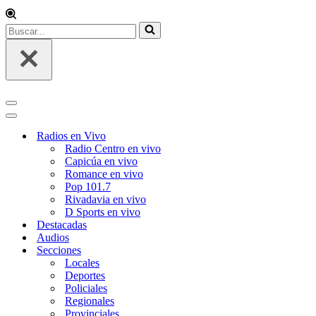
Buscar...
Menú
de
Menú
navegación
de
Radios en Vivo
navegación
Radio Centro en vivo
Capicúa en vivo
Romance en vivo
Pop 101.7
Rivadavia en vivo
D Sports en vivo
Destacadas
Audios
Secciones
Locales
Deportes
Policiales
Regionales
Provinciales