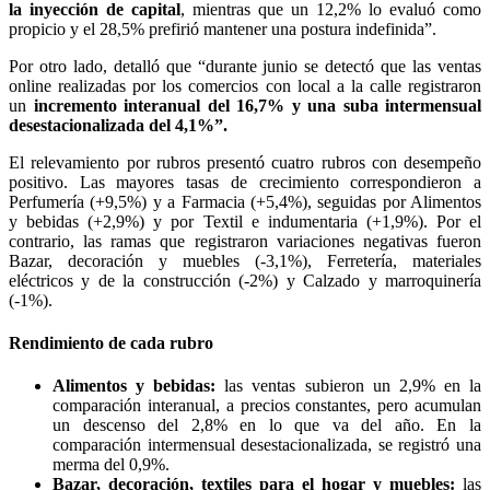
la inyección de capital
, mientras que un 12,2% lo evaluó como
propicio y el 28,5% prefirió mantener una postura indefinida”.
Por otro lado, detalló que “durante junio se detectó que las ventas
online realizadas por los comercios con local a la calle registraron
un
incremento interanual del 16,7% y una suba intermensual
desestacionalizada del 4,1%”.
El relevamiento por rubros presentó cuatro rubros con desempeño
positivo. Las mayores tasas de crecimiento correspondieron a
Perfumería (+9,5%) y a Farmacia (+5,4%), seguidas por Alimentos
y bebidas (+2,9%) y por Textil e indumentaria (+1,9%). Por el
contrario, las ramas que registraron variaciones negativas fueron
Bazar, decoración y muebles (-3,1%), Ferretería, materiales
eléctricos y de la construcción (-2%) y Calzado y marroquinería
(-1%).
Rendimiento de cada rubro
Alimentos y bebidas:
las ventas subieron un 2,9% en la
comparación interanual, a precios constantes, pero acumulan
un descenso del 2,8% en lo que va del año. En la
comparación intermensual desestacionalizada, se registró una
merma del 0,9%.
Bazar, decoración, textiles para el hogar y muebles:
las