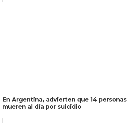
En Argentina, advierten que 14 personas
mueren al día por suicidio