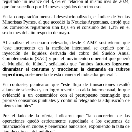
registrado un avance del 3,7% en relación al mismo mes de 2024,
que fue sucedido por 13 meses seguidos de retroceso.
En la comparación mensual desestacionalizada, el Índice de Ventas
Minoristas Pymes, al que accedió la Noticias Argentinas, arrojó que
los comercios registraron una baja en el consumo del 1,3% en el
sexto mes del año respecto de mayo.
Al analizar el escenario relevado, desde CAME sostuvieron que
“este incremento en la medición interanual se explicó por la
inyección de liquidez derivada del cobro del Sueldo Anual
Complementario (SAC) y por el movimiento comercial que generó
el Mundial de fútbol”, señalando que “ambos factores
lograron
dinamizar el consumo y traccionar la demanda en rubros
específicos
, sosteniendo de esta manera el indicador general”.
En contraste, plantearon que “este flujo de transacciones resultó
altamente selectivo y no logró revertir la caída intermensual, lo que
evidenció a un consumidor con el presupuesto restringido que
priorizó consumos puntuales y continuó relegando la adquisición de
bienes durables”.
Por el lado de la oferta, indicaron que “la concreción de las
operaciones quedó estrictamente supeditada a los esquemas de
financiación en cuotas y beneficios bancarios, exponiendo la falta de
liquidez directa del público”.