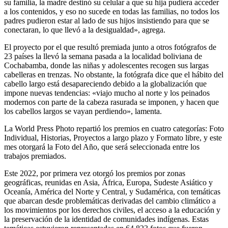
su familia, la madre destinó su celular a que su hija pudiera acceder
a los contenidos, y eso no sucede en todas las familias, no todos los
padres pudieron estar al lado de sus hijos insistiendo para que se
conectaran, lo que llevó a la desigualdad», agrega.
El proyecto por el que resultó premiada junto a otros fotógrafos de
23 países la llevó la semana pasada a la localidad boliviana de
Cochabamba, donde las niñas y adolescentes recogen sus largas
cabelleras en trenzas. No obstante, la fotógrafa dice que el hábito del
cabello largo está desapareciendo debido a la globalización que
impone nuevas tendencias: «viajo mucho al norte y los peinados
modernos con parte de la cabeza rasurada se imponen, y hacen que
los cabellos largos se vayan perdiendo», lamenta.
La World Press Photo repartió los premios en cuatro categorías: Foto
Individual, Historias, Proyectos a largo plazo y Formato libre, y este
mes otorgará la Foto del Año, que será seleccionada entre los
trabajos premiados.
Este 2022, por primera vez otorgó los premios por zonas
geográficas, reunidas en Asia, África, Europa, Sudeste Asiático y
Oceanía, América del Norte y Central, y Sudamérica, con temáticas
que abarcan desde problemáticas derivadas del cambio climático a
los movimientos por los derechos civiles, el acceso a la educación y
la preservación de la identidad de comunidades indígenas. Estas