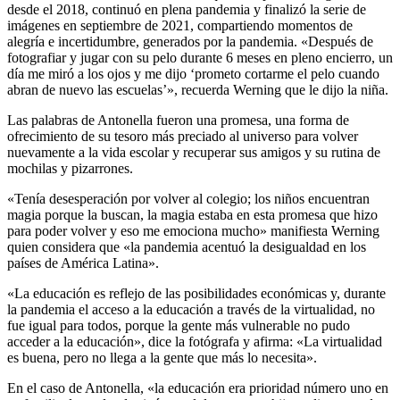
desde el 2018, continuó en plena pandemia y finalizó la serie de
imágenes en septiembre de 2021, compartiendo momentos de
alegría e incertidumbre, generados por la pandemia. «Después de
fotografiar y jugar con su pelo durante 6 meses en pleno encierro, un
día me miró a los ojos y me dijo ‘prometo cortarme el pelo cuando
abran de nuevo las escuelas’», recuerda Werning que le dijo la niña.
Las palabras de Antonella fueron una promesa, una forma de
ofrecimiento de su tesoro más preciado al universo para volver
nuevamente a la vida escolar y recuperar sus amigos y su rutina de
mochilas y pizarrones.
«Tenía desesperación por volver al colegio; los niños encuentran
magia porque la buscan, la magia estaba en esta promesa que hizo
para poder volver y eso me emociona mucho» manifiesta Werning
quien considera que «la pandemia acentuó la desigualdad en los
países de América Latina».
«La educación es reflejo de las posibilidades económicas y, durante
la pandemia el acceso a la educación a través de la virtualidad, no
fue igual para todos, porque la gente más vulnerable no pudo
acceder a la educación», dice la fotógrafa y afirma: «La virtualidad
es buena, pero no llega a la gente que más lo necesita».
En el caso de Antonella, «la educación era prioridad número uno en