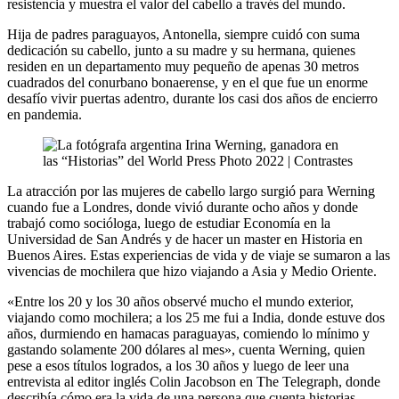
resistencia y muestra el valor del cabello a través del mundo.
Hija de padres paraguayos, Antonella, siempre cuidó con suma
dedicación su cabello, junto a su madre y su hermana, quienes
residen en un departamento muy pequeño de apenas 30 metros
cuadrados del conurbano bonaerense, y en el que fue un enorme
desafío vivir puertas adentro, durante los casi dos años de encierro
en pandemia.
La atracción por las mujeres de cabello largo surgió para Werning
cuando fue a Londres, donde vivió durante ocho años y donde
trabajó como socióloga, luego de estudiar Economía en la
Universidad de San Andrés y de hacer un master en Historia en
Buenos Aires. Estas experiencias de vida y de viaje se sumaron a las
vivencias de mochilera que hizo viajando a Asia y Medio Oriente.
«Entre los 20 y los 30 años observé mucho el mundo exterior,
viajando como mochilera; a los 25 me fui a India, donde estuve dos
años, durmiendo en hamacas paraguayas, comiendo lo mínimo y
gastando solamente 200 dólares al mes», cuenta Werning, quien
pese a esos títulos logrados, a los 30 años y luego de leer una
entrevista al editor inglés Colin Jacobson en The Telegraph, donde
describía cómo era la vida de una persona que cuenta historias,