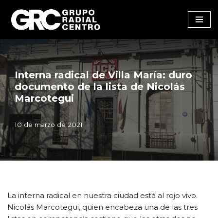
Saltar
al
contenido
Interna radical de Villa María: duro
documento de la lista de Nicolás
Marcotegui
10 de marzo de 2021
La interna radical en nuestra ciudad está al rojo vivo.
Nicolás Marcotegui, quien encabeza una de las tres