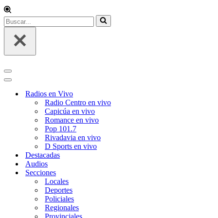
Buscar...
Menú
de
Menú
navegación
de
Radios en Vivo
navegación
Radio Centro en vivo
Capicúa en vivo
Romance en vivo
Pop 101.7
Rivadavia en vivo
D Sports en vivo
Destacadas
Audios
Secciones
Locales
Deportes
Policiales
Regionales
Provinciales