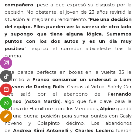
compañero
, pese a que expresó su disgusto por la
decisión. No obstante, el joven de 23 años revirtió la
situación al mejorar su rendimiento. “
Fue una decisión
del equipo. Ellos pueden ver la carrera de otro lado
y supongo que tiene alguna lógica. Sumamos
puntos con los dos autos y es un día muy
positivo
”, explicó el corredor albiceleste tras la
carrera.
Una parada perfecta en boxes en la vuelta 35 le
permitió a
Franco consumar un undercut a Liam
Lawson de Racing Bulls
. Gracias al Virtual Safety Car
que salió por el abandono de
Fernando
Alonso
(
Aston Martin
), algo que fue clave para la
victoria de Hamilton sobre los Mercedes,
Alpine
quedó
en una buena posición para sumar puntos con Gasly
noveno y Colapinto décimo. Los abandonos
de
Andrea Kimi Antonelli
y
Charles Leclerc
fueron