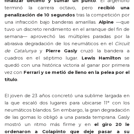
finalizar décimo y sumar un punto
. El argentino
terminó la carrera octavo, pero
recibió una
penalización de 10 segundos
tras la competición por
una infracción bajo banderas amarillas.
Alpine
—que
tuvo un discreto rendimiento en el arranque del fin de
semana—
aprovechó las múltiples paradas por la
abrasiva degradación de los neumáticos en el
Circuit
de Catalunya
y
Pierre Gasly
cruzó la bandera a
cuadros en el séptimo lugar.
Lewis Hamilton
se
quedó con una histórica victoria al ganar por primera
vez con
Ferrari y
se metió de lleno en la pelea por el
título
.
El joven de 23 años concretó una sublime largada en
la que escaló dos lugares para ubicarse 11° con los
neumáticos blandos. Sin embargo, la gran degradación
de las gomas lo obligó a una parada temprana. Gasly
mostró un ritmo más firme y en
el giro 20
le
ordenaron a Colapinto que deje pasar a su