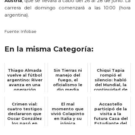
Austria
, que se llevará a cabo del 26 al 28 de junio. La
carrera del domingo comenzará a las 10:00 (hora
argentina).
Fuente: Infobae
En la misma Categoría:
Thiago Almada
Sin Tierras ni
Chiqui Tapia
vuelve al fútbol
manejo del
rompió el
argentino: River
fuego, el
silencio: habló
avanza en una
oficialismo le
del Mundial, la
operación
dio media
continuidad de
insólita...
sanción al
Scaloni y ...
proyecto...
Crimen vial:
El mal
Accastello
cuatro testigos
momento que
participó de la
declararon que
vivió Colapinto
visita a la
Oscar González
en Italia y su
futura Casa del
los pasó en
irónica
Estudiante del
doble lín...
reacción: Quién
ENRED junt...
hubier...