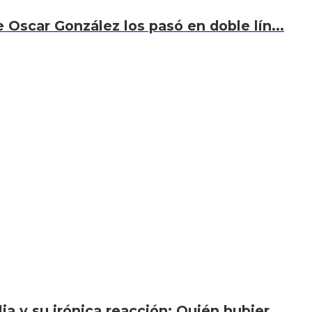
 Oscar González los pasó en doble lín...
a y su irónica reacción: Quién hubier...