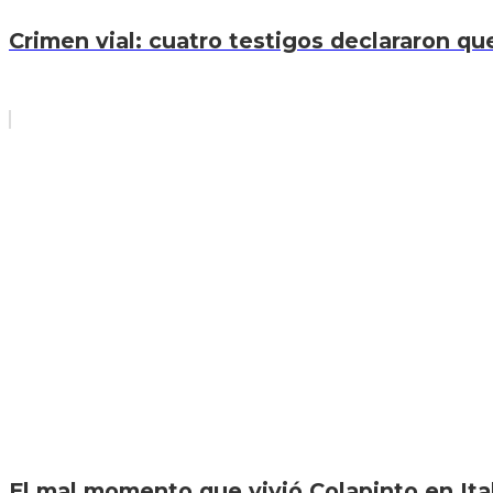
Crimen vial: cuatro testigos declararon que
El mal momento que vivió Colapinto en Itali