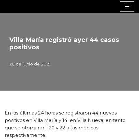
Saltar
al
contenido
Villa María registró ayer 44 casos
positivos
28 de junio de 2021
En las últimas 24 horas se registraron 44 nuevos
positivos en Villa María y 14 en Villa Nueva, en tanto
que se otorgaron 120 y 22 altas médicas
respectivamente.