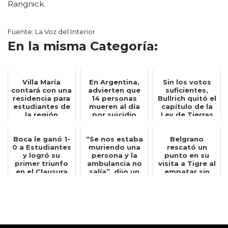
Rangnick.
Fuente: La Voz del Interior
En la misma Categoría:
Villa María
En Argentina,
Sin los votos
contará con una
advierten que
suficientes,
residencia para
14 personas
Bullrich quitó el
estudiantes de
mueren al día
capítulo de la
la región
por suicidio
Ley de Tierras
del d...
Boca le ganó 1-
“Se nos estaba
Belgrano
0 a Estudiantes
muriendo una
rescató un
y logró su
persona y la
punto en su
primer triunfo
ambulancia no
visita a Tigre al
en el Clausura
salía”, dijo un
empatar sin
bombero q...
goles