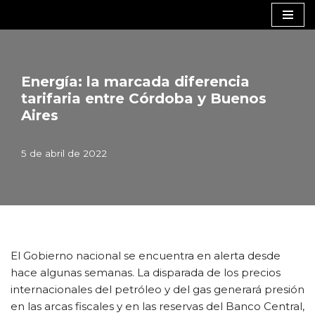
Saltar
al
contenido
Energía: la marcada diferencia
tarifaria entre Córdoba y Buenos
Aires
5 de abril de 2022
El Gobierno nacional se encuentra en alerta desde
hace algunas semanas. La disparada de los precios
internacionales del petróleo y del gas generará presión
en las arcas fiscales y en las reservas del Banco Central,