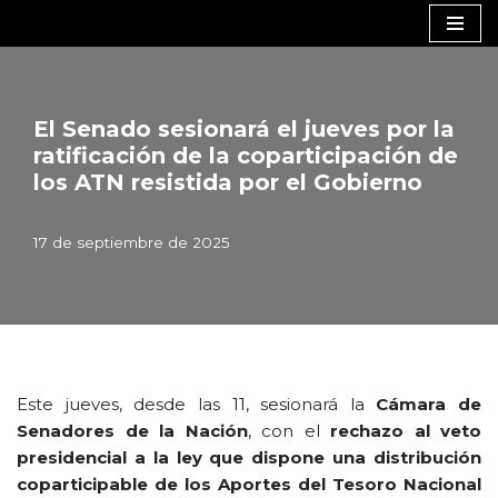
Saltar
al
contenido
El Senado sesionará el jueves por la
ratificación de la coparticipación de
los ATN resistida por el Gobierno
17 de septiembre de 2025
Este jueves, desde las 11, sesionará la
Cámara de
Senadores de la Nación
, con el
rechazo al veto
presidencial a la ley que dispone una distribución
coparticipable de los Aportes del Tesoro Nacional