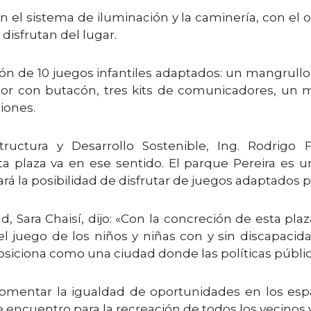
 el sistema de iluminación y la caminería, con el 
 disfrutan del lugar.
ción de 10 juegos infantiles adaptados: un mangrull
or con butacón, tres kits de comunicadores, un ma
iones.
structura y Desarrollo Sostenible, Ing. Rodrigo
ta plaza va en ese sentido. El parque Pereira es u
ará la posibilidad de disfrutar de juegos adaptados pa
d, Sara Chaisí, dijo: «Con la concreción de esta pl
l juego de los niños y niñas con y sin discapacida
posiciona como una ciudad donde las políticas públic
 fomentar la igualdad de oportunidades en los esp
ncuentro para la recreación de todos los vecinos y