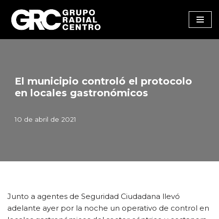
Saltar
al
contenido
El municipio controló el protocolo
en locales gastronómicos
10 de abril de 2021
Junto a agentes de Seguridad Ciudadana llevó
adelante ayer por la noche un operativo de control en