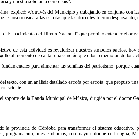
toria y nuestra soberanía como país”.
 Mina, explicó: «A través del Municipio y trabajando en conjunto con l
e le puso música a las estrofas que las docentes fueron desglosando, ex
do “El nacimiento del Himno Nacional” que permitió entender el origen
jetivo de esta actividad es revalorizar nuestros símbolos patrios, h
orgullo al momento de cantar una canción que ellos rememoran de los act
n fundamentales para alimentar las semillas del patriotismo, porque c
el texto, con un análisis detallado estrofa por estrofa, que propuso una 
 consciente.
con el soporte de la Banda Municipal de Música, dirigida por el doctor
e la provincia de Córdoba para transformar el sistema educativo, po
bótica, programación, artes e idiomas, con mayo enfoque en Lengua, Mat