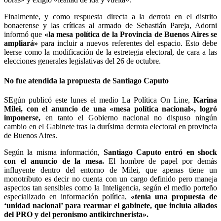
Finalmente, y como respuesta directa a la derrota en el distrito
bonaerense y las críticas al armado de Sebastián Pareja, Adorni
informó que
«la mesa política de la Provincia de Buenos Aires se
ampliará»
para incluir a nuevos referentes del espacio. Esto debe
leerse como la modificación de la estretegia electoral, de cara a las
elecciones generales legislativas del 26 de octubre.
No fue atendida la propuesta de Santiago Caputo
SEgún publicó este lunes el medio La Política On Line,
Karina
Milei, con el anuncio de una «mesa política nacional», logró
imponerse,
en tanto el Gobierno nacional no dispuso ningún
cambio en el Gabinete tras la durísima derrota electoral en provincia
de Buenos Aires.
Según la misma información,
Santiago Caputo entró en shock
con el anuncio de la mesa.
El hombre de papel por demás
influyente dentro del entorno de Milei, que apenas tiene un
monotributo es decir no cuenta con un cargo definido pero maneja
aspectos tan sensibles como la Inteligencia, según el medio porteño
especializado en información política,
«tenía una propuesta de
‘unidad nacional’ para rearmar el gabinete, que incluía aliados
del PRO y del peronismo antikirchnerista».