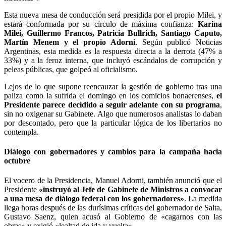
Esta nueva mesa de conducción será presidida por el propio Milei, y
estará conformada por su círculo de máxima confianza:
Karina
Milei, Guillermo Francos, Patricia Bullrich, Santiago Caputo,
Martín Menem y el propio Adorni
. Según publicó Noticias
Argentinas, esta medida es la respuesta directa a la derrota (47% a
33%) y a la feroz interna, que incluyó escándalos de corrupción y
peleas públicas, que golpeó al oficialismo.
Lejos de lo que supone reencauzar la gestión de gobierno tras una
paliza como la sufrida el domingo en los comicios bonaerenses,
el
Presidente parece decidido a seguir adelante con su programa
,
sin no oxigenar su Gabinete. Algo que numerosos analistas lo daban
por descontado, pero que la particular lógica de los libertarios no
contempla.
Diálogo con gobernadores y cambios para la campaña hacia
octubre
El vocero de la Presidencia, Manuel Adorni, también anunció que el
Presidente
«instruyó al Jefe de Gabinete de Ministros a convocar
a una mesa de diálogo federal con los gobernadores»
. La medida
llega horas después de las durísimas críticas del gobernador de Salta,
Gustavo Saenz, quien acusó al Gobierno de «cagarnos con las
obras» y exigió «lealtad de ida y vuelta».