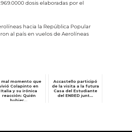
3.969.0000 dosis elaboradas por el
rolíneas hacia la República Popular
ron al país en vuelos de Aerolíneas
l mal momento que
Accastello participó
vivió Colapinto en
de la visita a la futura
Italia y su irónica
Casa del Estudiante
reacción: Quién
del ENRED junt...
hubier...