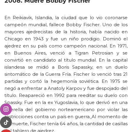
2008. Muere Bobby Fischer
En Reikiavik, Islandia, la ciudad que lo vio coronarse
campeón mundial, fallece Bobby Fischer. Uno de los
mayores ajedrecistas de la historia, había nacido en
Chicago en 1943 y fue un niño prodigio. Dominó el
ajedrez en su país como campeón nacional. En 1971,
en Buenos Aires, venció a Tigran Petrosian y se
convirtió en candidato al título mundial. En la capital
islandesa se midió a Boris Sapassky, en un duelo
sintomático de la Guerra Fría. Fischer lo venció tras 21
partidas y cortó la hegemonía soviética. En 1975 se
negó a enfrentar a Anatoly Karpov y fue despojado del
título. Reapareció en 1992 para reeditar su duelo con
Spassky. Fue en la ex Yugoslavia, lo que derivó en una
querella del gobierno norteamericano por violar las
restricciones contra un país en guerra.
Al momento de
su muerte, Fischer tenía 64 años, la cantidad de casillas
del tablero de ajedrez.