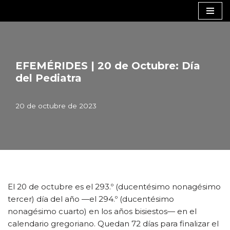
Saltar
al
contenido
EFEMÉRIDES | 20 de Octubre: Día
del Pediatra
20 de octubre de 2023
El 20 de octubre es el 293.º (ducentésimo nonagésimo
tercer) día del año —el 294.º (ducentésimo
nonagésimo cuarto) en los años bisiestos— en el
calendario gregoriano. Quedan 72 días para finalizar el