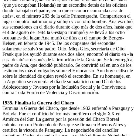
(que ya ocupaban Holanda) en un escondite detrás de las oficinas
donde trabajaba el padre, en lo que se conoce como «la casa de
atrás», en el número 263 de la calle Prinsengracht. Compartieron el
lugar con otro matrimonio y su hijo y con otro hombre. Ana escribió
sus sensaciones en el diario durante algo más de dos años, hasta que
el 4 de agosto de 1944 la Gestapo irrumpió y se llevó a los ocho
ocupantes del lugar. Ana murió de tifus en el campo de Bergen-
Belsen, en febrero de 1945. De los ocupantes del escondite
solamente se salvó su padre, Otto. Miep Gies, secretaria de Otto
Frank que los ayudó durante esos dos años, encontró el diario en «la
casa de atrás» después de la irrupción de la Gestapo. Se lo entregó al
padre de Ana, que decidió publicarlo. Se convirtió así en uno de los
testimonios más divulgados sobre el Holocausto. Aun hoy se discute
sobre la identidad de quien reveló el escondite. En su homenaje, en
la Argentina se recuerda el día de su natalicio como Día de los
Adolescentes y Jóvenes por la Inclusión Social y la Convivencia
contra Toda Forma de Violencia y Discriminación.
1935. Finaliza la Guerra del Chaco
Termina la Guerra del Chaco, que desde 1932 enfrentó a Paraguay y
Bolivia. Fue el conflicto bélico más mortífero del siglo XX en
América del Sur. La guerra por la posesión del Chaco Boreal
culmina con un Protocolo de Paz que se firma en Buenos Aires y
certifica la victoria de Paraguay. La negociación del canciller
argentino, Carlos Saavedra Lamas, le valdrá el Premio Nobel de la