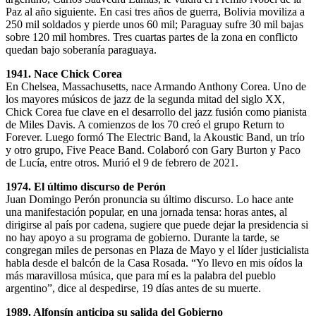
Paz al año siguiente. En casi tres años de guerra, Bolivia moviliza a
250 mil soldados y pierde unos 60 mil; Paraguay sufre 30 mil bajas
sobre 120 mil hombres. Tres cuartas partes de la zona en conflicto
quedan bajo soberanía paraguaya.
1941. Nace Chick Corea
En Chelsea, Massachusetts, nace Armando Anthony Corea. Uno de
los mayores músicos de jazz de la segunda mitad del siglo XX,
Chick Corea fue clave en el desarrollo del jazz fusión como pianista
de Miles Davis. A comienzos de los 70 creó el grupo Return to
Forever. Luego formó The Electric Band, la Akoustic Band, un trío
y otro grupo, Five Peace Band. Colaboró con Gary Burton y Paco
de Lucía, entre otros. Murió el 9 de febrero de 2021.
1974. El último discurso de Perón
Juan Domingo Perón pronuncia su último discurso. Lo hace ante
una manifestación popular, en una jornada tensa: horas antes, al
dirigirse al país por cadena, sugiere que puede dejar la presidencia si
no hay apoyo a su programa de gobierno. Durante la tarde, se
congregan miles de personas en Plaza de Mayo y el líder justicialista
habla desde el balcón de la Casa Rosada. “Yo llevo en mis oídos la
más maravillosa música, que para mí es la palabra del pueblo
argentino”, dice al despedirse, 19 días antes de su muerte.
1989. Alfonsín anticipa su salida del Gobierno