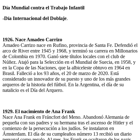
Día Mundial contra el Trabajo Infantil
-Día Internacional del Doblaje
.
1926. Nace Amadeo Carrizo
Amadeo Carrizo nace en Rufino, provincia de Santa Fe. Defendió el
arco de River entre 1945 y 1968, y terminó su carrera en Millonarios
de Colombia en 1970. Ganó siete títulos locales con el club de
Núñez. Atajó para la Selección en el Mundial de Suecia, en 1958, y
en la Copa de las Naciones, que la albiceleste obtuvo en 1964 en
Brasil. Falleció a los 93 años, el 20 de marzo de 2020. Está
considerado un innovador de su puesto y uno de los más grandes
arqueros de la historia del fútbol. En la Argentina, el día de su
natalicio es el Día del Arquero.
1929. El nacimiento de Ana Frank
Nace Ana Frank en Fráncfort del Meno. Abandonó Alemania de
pequeña con sus padres y su hermana tras el ascenso de Hitler y el
comienzo de la persecución a los judíos. Se instalaron en
Ámsterdam. El día de su cumpleaños número 13 recibió un diario
personal como regalo. Al mes, los Frank se ocultaron de los nazis