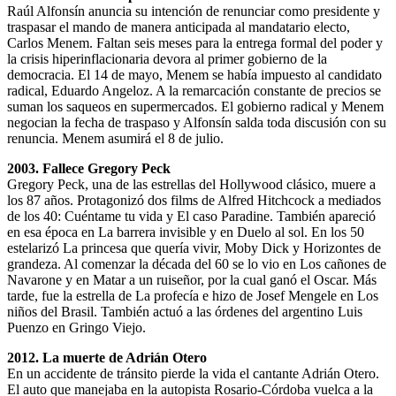
Raúl Alfonsín anuncia su intención de renunciar como presidente y
traspasar el mando de manera anticipada al mandatario electo,
Carlos Menem. Faltan seis meses para la entrega formal del poder y
la crisis hiperinflacionaria devora al primer gobierno de la
democracia. El 14 de mayo, Menem se había impuesto al candidato
radical, Eduardo Angeloz. A la remarcación constante de precios se
suman los saqueos en supermercados. El gobierno radical y Menem
negocian la fecha de traspaso y Alfonsín salda toda discusión con su
renuncia. Menem asumirá el 8 de julio.
2003. Fallece Gregory Peck
Gregory Peck, una de las estrellas del Hollywood clásico, muere a
los 87 años. Protagonizó dos films de Alfred Hitchcock a mediados
de los 40: Cuéntame tu vida y El caso Paradine. También apareció
en esa época en La barrera invisible y en Duelo al sol. En los 50
estelarizó La princesa que quería vivir, Moby Dick y Horizontes de
grandeza. Al comenzar la década del 60 se lo vio en Los cañones de
Navarone y en Matar a un ruiseñor, por la cual ganó el Oscar. Más
tarde, fue la estrella de La profecía e hizo de Josef Mengele en Los
niños del Brasil. También actuó a las órdenes del argentino Luis
Puenzo en Gringo Viejo.
2012. La muerte de Adrián Otero
En un accidente de tránsito pierde la vida el cantante Adrián Otero.
El auto que manejaba en la autopista Rosario-Córdoba vuelca a la