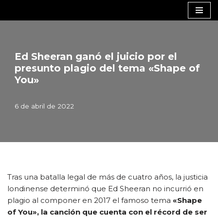
Saltar
al
contenido
Ed Sheeran ganó el juicio por el
presunto plagio del tema «Shape of
You»
6 de abril de 2022
Tras una batalla legal de más de cuatro años, la justicia
londinense determinó que Ed Sheeran no incurrió en
plagio al componer en 2017 el famoso tema
«Shape
of You»,
la canción que cuenta con el récord de ser