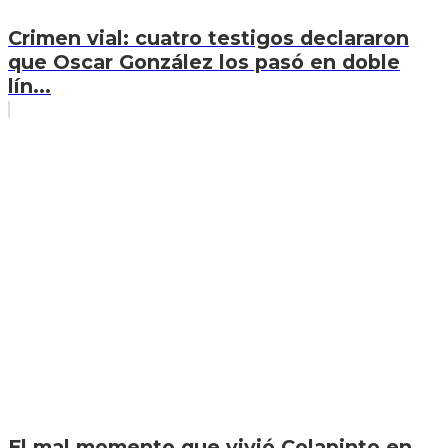
Crimen vial: cuatro testigos declararon
que Oscar González los pasó en doble
lín...
El mal momento que vivió Colapinto en