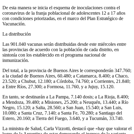
De esta manera se inicia el esquema de inoculaciones contra el
coronavirus de la franja poblacional de adolescentes 12 a 17 años
con condiciones priorizadas, en el marco del Plan Estratégico de
Vacunación.
La distribución
Las 901.040 vacunas serán distribuidas desde este miércoles entre
las provincias de acuerdo con la población de cada distrito, en
sintonía con los establecido en el programa nacional de
inmunización.
Del total, a la provincia de Buenos Aires le corresponderán 347.760;
a la ciudad de Buenos Aires, 60.480; a Catamarca, 8.400; a Chaco,
23.520; a Chubut, 12.180; a Córdoba, 74.760; a Corrientes, 21.840;
a Entre Ríos, 27.300; a Formosa, 11.760, y a Jujuy, 15.120.
En tanto, se destinarán a La Pampa, 7.140 dosis; a La Rioja, 8.400;
a Mendoza, 39.480; a Misiones, 25.200; a Neuquén, 13.440; a Río
Negro, 15.120; a Salta, 28.560; a San Juan, 15.540; a San Luis,
10.080; a Santa Cruz, 7.140; a Santa Fe, 70.280; a Santiago del
Estero, 20.160; a Tierra del Fuego, 3.640, y a Tucumán, 33.740.
La ministra de Salud, Carla Vizzotti, destacó que «hay que valorar el
logro de la Argentina de estar demorando el ingreso de la variante