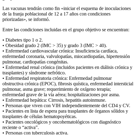
Las vacunas tendrán como fin «iniciar el esquema de inoculaciones
de la franja poblacional de 12 a 17 años con condiciones
priorizadas», se informó.
Entre las condiciones incluidas en el grupo objetivo se encuentran:
• Diabetes tipo 1 o 2.
• Obesidad grado 2 (IMC > 35) y grado 3 (IMC > 40).
• Enfermedad cardiovascular crónica: Insuficiencia cardíaca,
enfermedad coronaria, valvulopatías, miocardiopatías, hipertensión
pulmonar, cardiopatías congénitas.
• Enfermedad renal crónica (incluidos pacientes en diálisis crónica y
trasplantes) y síndrome nefrótico.
• Enfermedad respiratoria crónica: Enfermedad pulmonar
obstructiva crónica (EPOC), fibrosis quística, enfermedad intersticial
pulmonar, asma grave; requerimiento de oxígeno terapia;
enfermedad grave de la vía aérea; hospitalizaciones por asma.
• Enfermedad hepática: Cirrosis, hepatitis autoinmune.
• Personas que viven con VIH independientemente del CD4 y CV.
• Pacientes en lista de espera para trasplantes de órganos sólidos y
trasplantes de células hematopoyéticas.
• Pacientes oncológicos y oncohematológicos con diagnóstico
reciente o “activa”.
• Personas con tuberculosis activa.