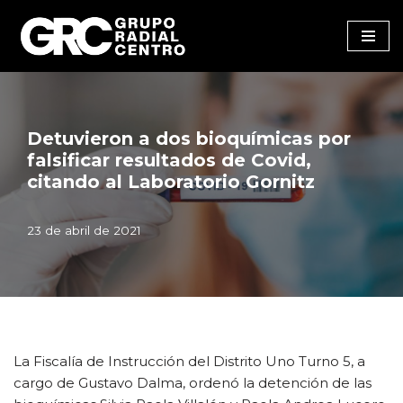
Saltar
al
contenido
Detuvieron a dos bioquímicas por
falsificar resultados de Covid,
citando al Laboratorio Gornitz
23 de abril de 2021
La Fiscalía de Instrucción del Distrito Uno Turno 5, a
cargo de Gustavo Dalma, ordenó la detención de las