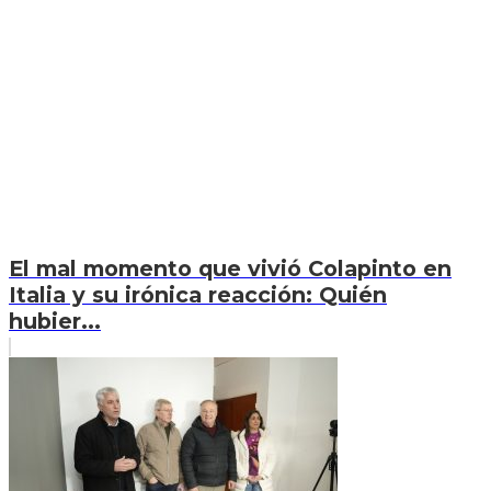
El mal momento que vivió Colapinto en
Italia y su irónica reacción: Quién
hubier...