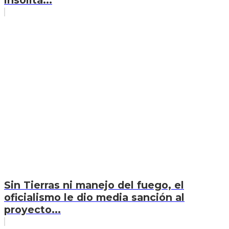
insólita...
Sin Tierras ni manejo del fuego, el
oficialismo le dio media sanción al
proyecto...