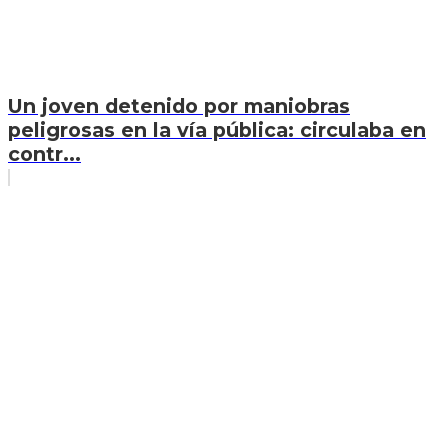
Un joven detenido por maniobras
peligrosas en la vía pública: circulaba en
contr...