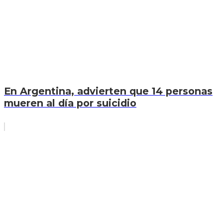
En Argentina, advierten que 14 personas
mueren al día por suicidio