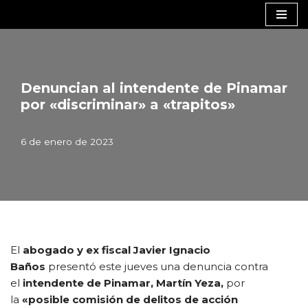
Saltar
al
contenido
Denuncian al intendente de Pinamar
por «discriminar» a «trapitos»
6 de enero de 2023
El
abogado y ex fiscal Javier Ignacio
Baños
presentó este jueves una denuncia contra
el
intendente de Pinamar, Martín Yeza,
por
la
«posible comisión de delitos de acción