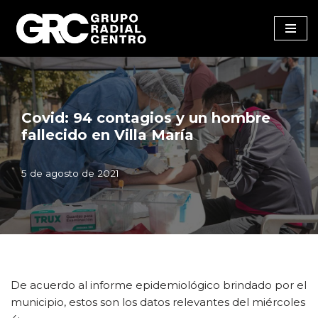
Saltar
al
contenido
Covid: 94 contagios y un hombre
fallecido en Villa María
5 de agosto de 2021
De acuerdo al informe epidemiológico brindado por el
municipio, estos son los datos relevantes del miércoles