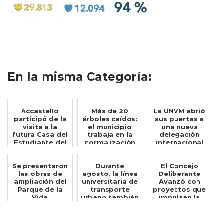
En la misma Categoría:
Accastello
Más de 20
La UNVM abrió
participó de la
árboles caídos:
sus puertas a
visita a la
el municipio
una nueva
futura Casa del
trabaja en la
delegación
Estudiante del
normalización
internacional
ENRED junt...
de distintos ...
de estudiantes
Se presentaron
Durante
El Concejo
las obras de
agosto, la línea
Deliberante
ampliación del
universitaria de
Avanzó con
Parque de la
transporte
proyectos que
Vida
urbano también
impulsan la
circulará lo...
educación, la
cultur...