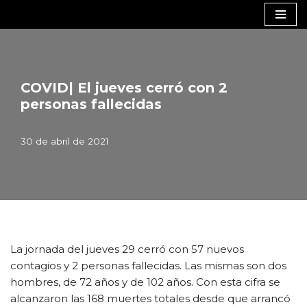
Saltar
al
contenido
COVID| El jueves cerró con 2
personas fallecidas
30 de abril de 2021
La jornada del jueves 29 cerró con 57 nuevos
contagios y 2 personas fallecidas. Las mismas son dos
hombres, de 72 años y de 102 años. Con esta cifra se
alcanzaron las 168 muertes totales desde que arrancó