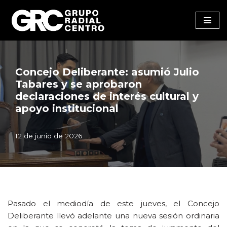
Saltar
al
contenido
Concejo Deliberante: asumió Julio
Tabares y se aprobaron
declaraciones de interés cultural y
apoyo institucional
12 de junio de 2026
Pasado el mediodía de este jueves, el Concejo
Deliberante llevó adelante una nueva sesión ordinaria