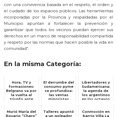
con una convivencia basada en el respeto, el orden y
el cuidado de los espacios públicos. Las herramientas
incorporadas por la Provincia y respaldadas por el
Municipio apuntan a fortalecer la prevención y
garantizar que todos los vecinos puedan ejercer sus
derechos en un marco de responsabilidad compartida
y respeto por las normas que hacen posible la vida en
comunidad”.
En la misma Categoría:
Hora, TV y
El derrumbe del
Libertadores y
formaciones:
consumo pyme
Sudamericana:
Belgrano va por
se profundiza:
la agenda de
la vuelta al
las ventas
los argentinos
triunfo ante
minoristas
en los octavos
Banfield
cayeron 3,8%
e...
Murió María del
Talleres apuntó
Conmoción en
Rosario “Charo”
a un goleador
barrio Villa La