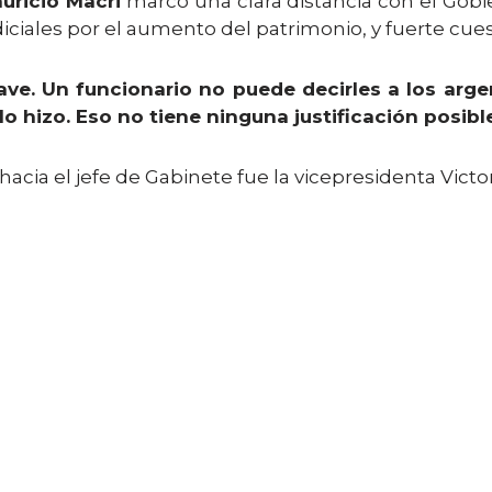
uricio Macri
marcó una clara distancia con el Gob
diciales por el aumento del patrimonio, y fuerte cue
ave. Un funcionario no puede decirles a los arg
lo hizo. Eso no tiene ninguna justificación posibl
cia el jefe de Gabinete fue la vicepresidenta Victori