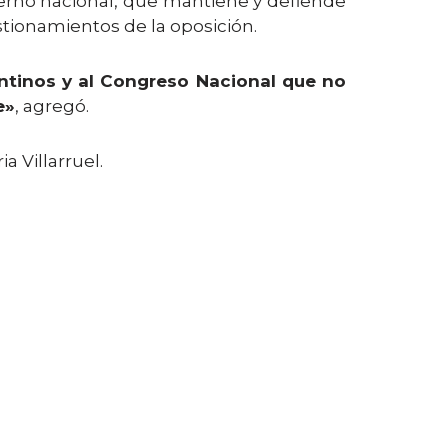
ierno nacional, que mantiene y defiende
stionamientos de la oposición.
entinos y al Congreso Nacional que no
e»
, agregó.
a Villarruel.