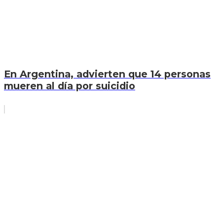
En Argentina, advierten que 14 personas
mueren al día por suicidio