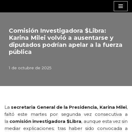
Saltar
al
contenido
Comisión Investigadora $Libra:
Karina Milei volvió a ausentarse y
diputados podrían apelar a la fuerza
pública
1 de octubre de 2025
La
secretaria General de la Presidencia, Karina Milei
,
faltó este martes por segunda vez consecutiva a
la
comisión investigadora $Libra
, aunque esta vez sin
mediar explicaciones; tras haber sido convocada a