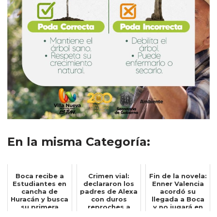
En la misma Categoría:
Boca recibe a
Crimen vial:
Fin de la novela:
Estudiantes en
declararon los
Enner Valencia
cancha de
padres de Alexa
acordó su
Huracán y busca
con duros
llegada a Boca
su primera
reproches a
y no jugará en
victoria en el...
Oscar González
Tallere...