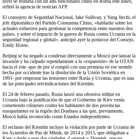
nivel se reuniría con un alto funcionario chino en Roma este lunes,
refirió la agencia de noticias AFP.
El consejero de Seguridad Nacional, Jake Sullivan, y Yang Jiechi, el
jefe diplomático del Partido Comunista Chino, «hablarán sobre los
actuales esfuerzos para gestionar la competencia entre nuestros dos
países, y sobre el impacto de la guerra de Rusia contra Ucrania en la
seguridad regional y global», anticipó ayer la portavoz del Consejo,
Emily Horne.
Beijing se ha negado a condenar directamente a Moscú por lanzar la
invasión y ha culpado repetidamente a la «expansión» de la OTAN
hacia el este -que de por sí rompió con una promesa en ese sentido
hecha por occidente tras la disolución de la Unión Soviética en
1991- por empeorar las tensiones entre Rusia y Ucrania, que es una
de las principales reivindicaciones del Kremlin.
El 24 de febrero pasado, Rusia lanzó una ofensiva militar en
Ucrania bajo la justificación de que el Gobierno de Kiev venía
cometiendo crímenes contra los habitantes de dos provincias
rusoparlantes en la región del Donbass a las que, previamente,
Moscú había reconocido como Estados independientes.
El reclamo del Kremlin incluye la violación por parte de Ucrania de
los Acuerdos de Paz de Minsk, de 2014 y 2015, que obligaban a
Kiev a darle a esas dos ciudades -Lugansk y Donetsk, que en