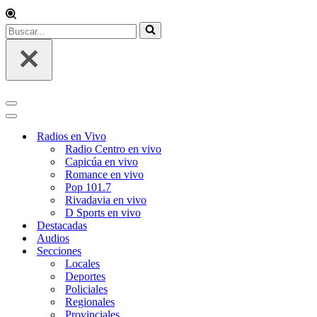
Buscar...
Menú
de
Menú
navegación
de
Radios en Vivo
navegación
Radio Centro en vivo
Capicúa en vivo
Romance en vivo
Pop 101.7
Rivadavia en vivo
D Sports en vivo
Destacadas
Audios
Secciones
Locales
Deportes
Policiales
Regionales
Provinciales