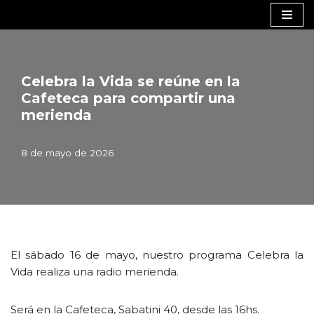
Saltar
al
contenido
Celebra la Vida se reúne en la
Cafeteca para compartir una
merienda
8 de mayo de 2026
El sábado 16 de mayo, nuestro programa Celebra la
Vida realiza una radio merienda.
Será en la Cafeteca, Sabatini 40, desde las 16hs.