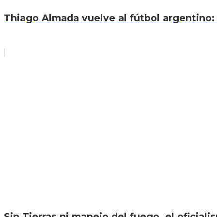
Thiago Almada vuelve al fútbol argentino: 
Sin Tierras ni manejo del fuego, el oficiali