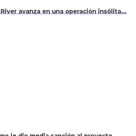
River avanza en una operación insólita...
smo le dio media sanción al proyecto...