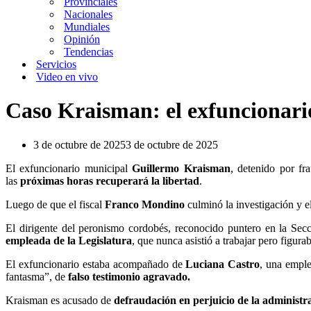
Provinciales
Nacionales
Mundiales
Opinión
Tendencias
Servicios
Video en vivo
Caso Kraisman: el exfuncionario 
3 de octubre de 2025
3 de octubre de 2025
El exfuncionario municipal
Guillermo Kraisman
, detenido por fr
las
próximas horas recuperará la libertad
.
Luego de que el fiscal
Franco Mondino
culminó la investigación y el
El dirigente del peronismo cordobés, reconocido puntero en la Sec
empleada de la Legislatura
, que nunca asistió a trabajar pero figur
El exfuncionario estaba acompañado de
Luciana Castro
, una empl
fantasma”, de
falso testimonio agravado.
Kraisman es acusado de
defraudación en perjuicio de la administr