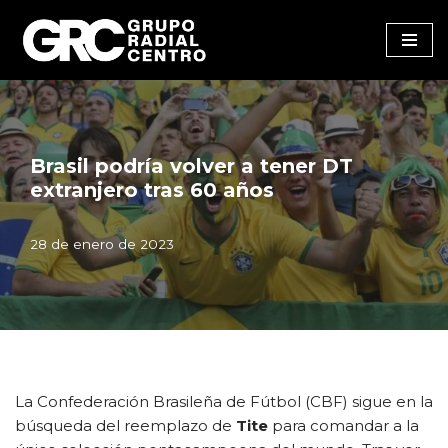
Saltar
al
contenido
Brasil podría volver a tener DT
extranjero tras 60 años
28 de enero de 2023
La Confederación Brasileña de Fútbol (CBF) sigue en la
búsqueda del reemplazo de
Tite
para comandar a la