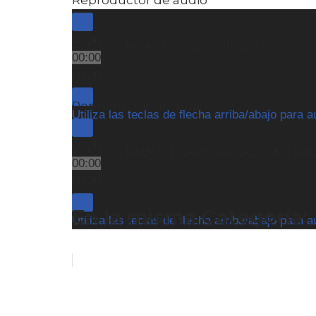
Reproductor de audio
00:00
AUDIO – MINISTRO SERGIO BUSSO
00:00
00:00
Reproductor de audio
Utiliza las teclas de flecha arriba/abajo para 
00:00
AUDIO – PABLO FERREYRA DE SEMTRA
00:00
00:00
En la misma Categoría:
Utiliza las teclas de flecha arriba/abajo para 