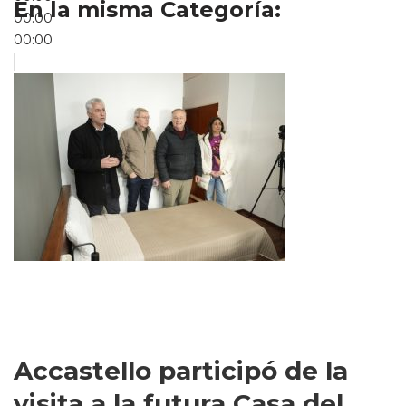
En la misma Categoría:
00:00
00:00
Accastello participó de la
visita a la futura Casa del