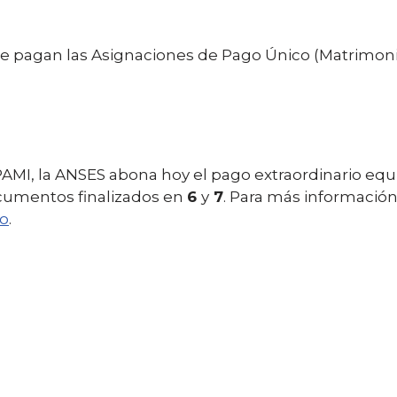
se pagan las Asignaciones de Pago Único (Matrimon
AMI, la ANSES abona hoy el pago extraordinario equ
ocumentos finalizados en
6
y
7
. Para más informació
io
.