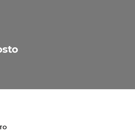
osto
STO