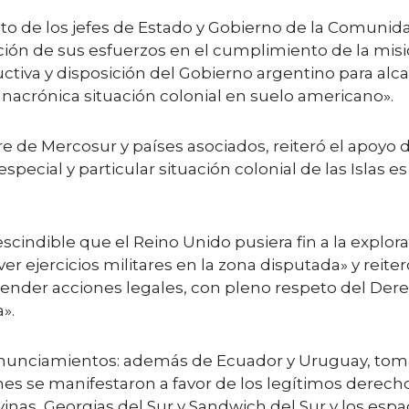
to de los jefes de Estado y Gobierno de la Comuni
vación de sus esfuerzos en el cumplimiento de la mis
iva y disposición del Gobierno argentino para alcan
a anacrónica situación colonial en suelo americano».
 de Mercosur y países asociados, reiteró el apoyo d
special y particular situación colonial de las Islas es
scindible que el Reino Unido pusiera fin a la explor
r ejercicios militares en la zona disputada» y reite
ender acciones legales, con pleno respeto del Derec
».
unciamientos: además de Ecuador y Uruguay, tomar
es se manifestaron a favor de los legítimos derecho
vinas, Georgias del Sur y Sandwich del Sur y los esp