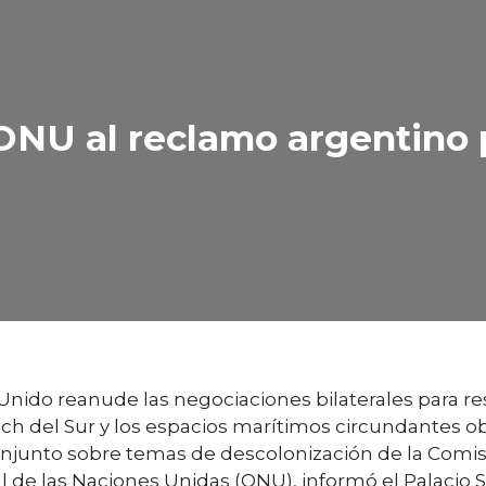
ONU al reclamo argentino p
Unido reanude las negociaciones bilaterales para res
wich del Sur y los espacios marítimos circundantes 
njunto sobre temas de descolonización de la Comisi
 de las Naciones Unidas (ONU), informó el Palacio S