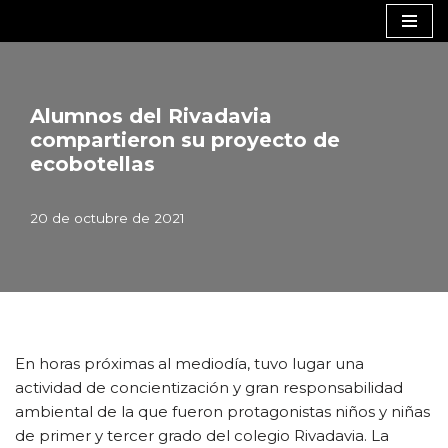
Saltar
al
contenido
Alumnos del Rivadavia
compartieron su proyecto de
ecobotellas
20 de octubre de 2021
En horas próximas al mediodía, tuvo lugar una
actividad de concientización y gran responsabilidad
ambiental de la que fueron protagonistas niños y niñas
de primer y tercer grado del colegio Rivadavia. La