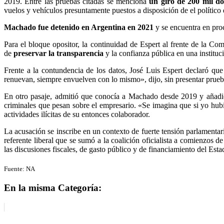
2019. Entre las pruebas citadas se menciona
un giro de 200 mil d
vuelos y vehículos presuntamente puestos a disposición de el político d
Machado fue detenido en Argentina en 2021
y se encuentra en pro
Para el bloque opositor, la continuidad de Espert al frente de la C
de
preservar la transparencia
y la confianza pública en una instituci
Frente a la contundencia de los datos, José Luis Espert declaró qu
renuevan, siempre envuelven con lo mismo», dijo, sin presentar prueb
En otro pasaje, admitió que conocía a Machado desde 2019 y añadió
criminales que pesan sobre el empresario. «Se imagina que si yo hubi
actividades ilícitas de su entonces colaborador.
La acusación se inscribe en un contexto de fuerte tensión parlamentari
referente liberal que se sumó a la coalición oficialista a comienzos 
las discusiones fiscales, de gasto público y de financiamiento del Esta
Fuente: NA
En la misma Categoría: