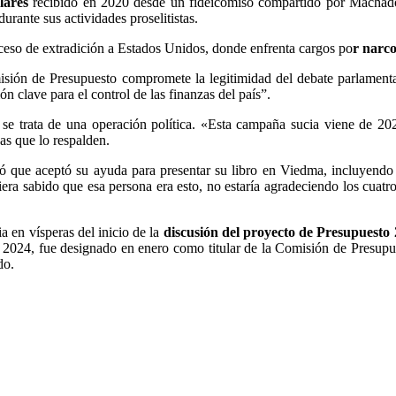
ólares
recibido en 2020 desde un fideicomiso compartido por Machado
urante sus actividades proselitistas.
ceso de extradición a Estados Unidos, donde enfrenta cargos po
r narco
omisión de Presupuesto compromete la legitimidad del debate parlamenta
ón clave para el control de las finanzas del país”.
e se trata de una operación política. «Esta campaña sucia viene de 2
as que lo respalden.
 que aceptó su ayuda para presentar su libro en Viedma, incluyendo e
era sabido que esa persona era esto, no estaría agradeciendo los cuatro
a en vísperas del inicio de la
discusión del proyecto de Presupuesto
de 2024, fue designado en enero como titular de la Comisión de Presupu
do.