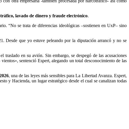
 con otra empresaria -también procesada por narcotráfico- así como
tráfico, lavado de dinero y fraude electrónico
.
rio. “No se trata de diferencias ideológicas –sostienen en UxP– sino
021. Desde que yo estuve peleando por la diputación arrancó y no se
l traslado en su avión. Sin embargo, se despegó de las acusaciones
 vientos», sentenció Espert, alegando un total desconocimiento de las
 2026
, una de las leyes más sensibles para La Libertad Avanza. Espert,
esto y Hacienda, un lugar estratégico desde el cual se canalizan todas