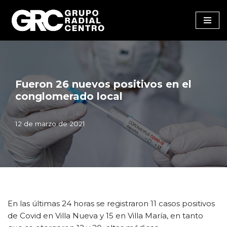
Saltar
al
contenido
Fueron 26 nuevos positivos en el
conglomerado local
12 de marzo de 2021
En las últimas 24 horas se registraron 11 casos positivos
de Covid en Villa Nueva y 15 en Villa María, en tanto