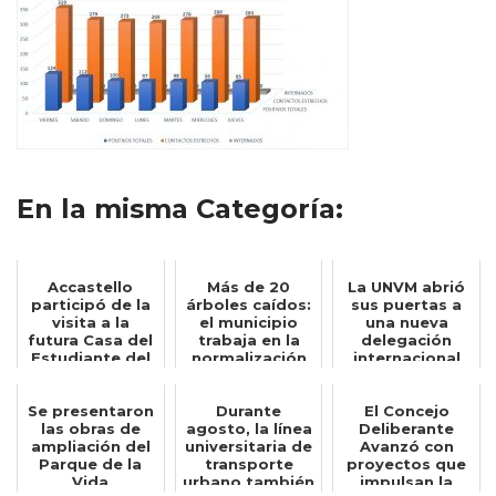
En la misma Categoría:
Accastello
Más de 20
La UNVM abrió
participó de la
árboles caídos:
sus puertas a
visita a la
el municipio
una nueva
futura Casa del
trabaja en la
delegación
Estudiante del
normalización
internacional
ENRED junt...
de distintos ...
de estudiantes
Se presentaron
Durante
El Concejo
las obras de
agosto, la línea
Deliberante
ampliación del
universitaria de
Avanzó con
Parque de la
transporte
proyectos que
Vida
urbano también
impulsan la